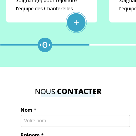
Soignant(e) pour rejoindre
Soignan
l'équipe des Chanterelles.
l'équip
NOUS
CONTACTER
Nom
*
Prénom
*